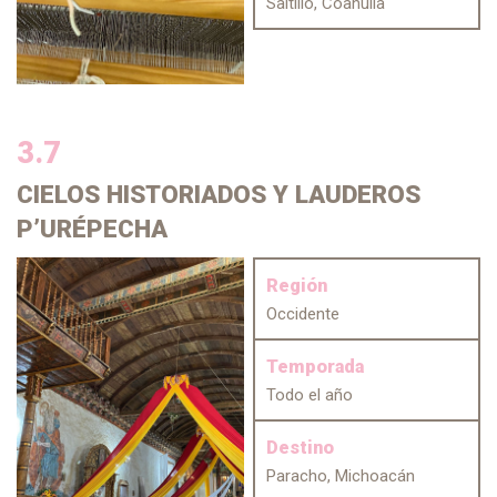
Saltillo, Coahuila
3.7
CIELOS HISTORIADOS
Y LAUDEROS
P’URÉPECHA
Región
Occidente
Temporada
Todo el año
Destino
Paracho, Michoacán